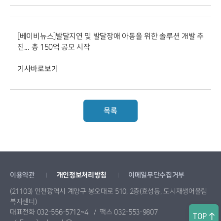
[베이비뉴스]발달지연 및 발달장애 아동을 위한 솔루션 개발 추
진... 총 150억 공모 시작
기사바로보기
목록
이용약관
개인정보처리방침
이메일무단수집거부
(21103) 인천광역시 계양구 봉오대로 510, 2층(효성동, 도시재생어울림
복지센터)
대표전화 032-556-5712~4
팩스 032-553-9807
TOP