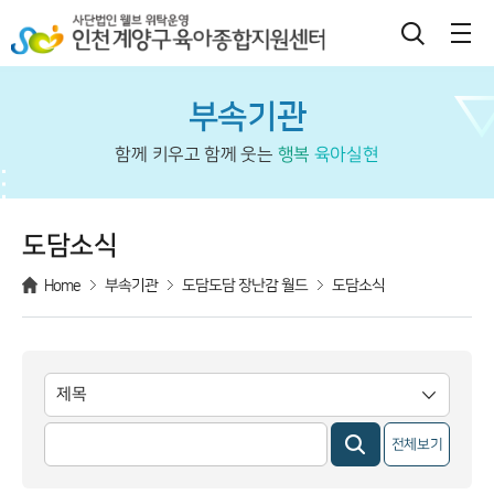
부속기관
함께 키우고 함께 웃는
행복
육아실현
도담소식
Home
부속기관
도담도담 장난감 월드
도담소식
전체보기