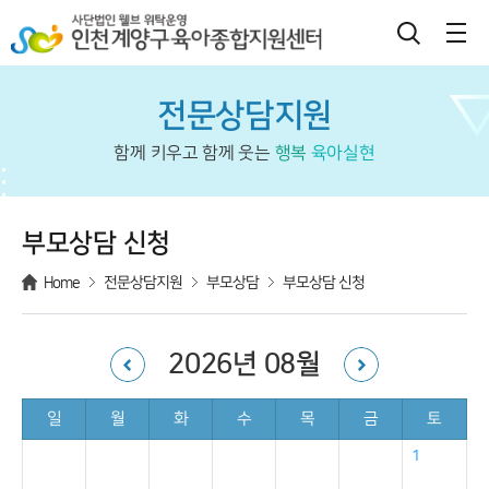
전문상담지원
함께 키우고 함께 웃는
행복
육아실현
부모상담 신청
Home
전문상담지원
부모상담
부모상담 신청
2026
년
08
월
달별
일
월
화
수
목
금
토
전체일정
1