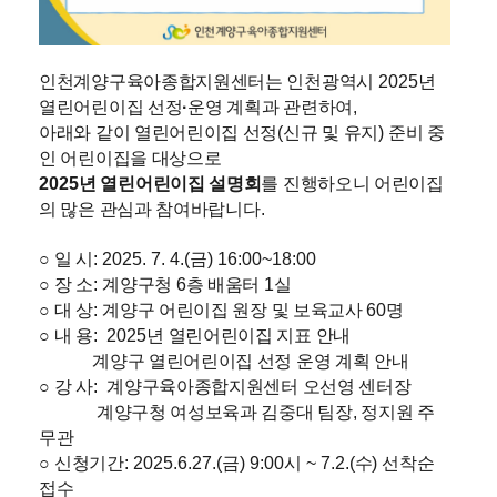
인천계양구육아종합지원센터는 인천광역시
2025
년
열린어린이집 선정
·
운영 계획과 관련하여
,
아래와 같이 열린어린이집 선정
(
신규 및 유지
)
준비 중
인 어린이집을 대상으로
2025
년 열린어린이집 설명회
를 진행하오니 어린이집
의 많은 관심과 참여바랍니다
.
○
일 시
: 2025. 7. 4.(
금
) 16:00~18:00
○
장 소
:
계양구청
6
층 배움터
1
실
○
대 상
:
계양구 어린이집 원장 및 보육교사
60
명
○
내 용
: 2025
년 열린어린이집 지표 안내
계양구 열린어린이집 선정 운영 계획 안내
○
강 사
:
계양구육아종합지원센터 오선영 센터장
계양구청 여성보육과 김중대 팀장, 정지원 주
무관
○
신청기간
: 2025.6.27.(
금
) 9:00시 ~ 7.2.(
수
)
선착순
접수